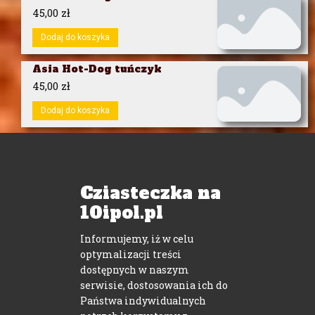
45,00
zł
Dodaj do koszyka
Asia Hot-Dog tuńczyk
45,00
zł
Dodaj do koszyka
Asia Hot-Dog krewetka
tempura
45,00
zł
Cziasteczka na
Dodaj do koszyka
10ipol.pl
Informujemy, iż w celu
optymalizacji treści
dostępnych w naszym
Znajdź nas
serwisie, dostosowania ich do
Państwa indywidualnych