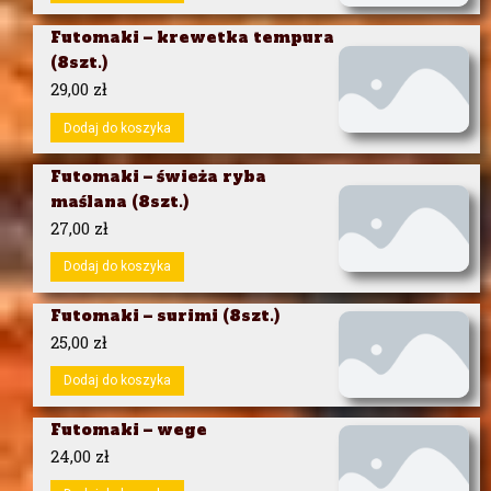
Futomaki – krewetka tempura
(8szt.)
29,00
zł
Dodaj do koszyka
Futomaki – świeża ryba
maślana (8szt.)
27,00
zł
Dodaj do koszyka
Futomaki – surimi (8szt.)
25,00
zł
Dodaj do koszyka
Futomaki – wege
24,00
zł