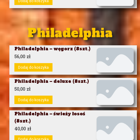
Dodaj do koszyka
Philadelphia
Philadelphia – węgorz (8szt.)
56,00
zł
Dodaj do koszyka
Philadelphia – deluxe (8szt.)
50,00
zł
Dodaj do koszyka
Philadelphia – świeży łosoś
(8szt.)
40,00
zł
Dodaj do koszyka