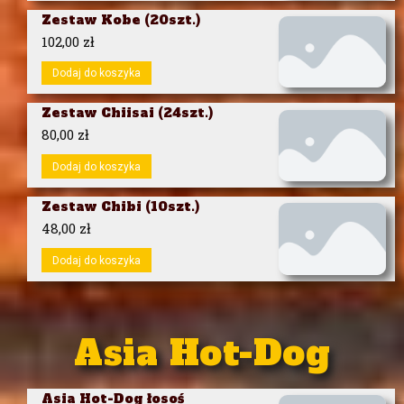
Zestaw Kobe (20szt.)
102,00
zł
Dodaj do koszyka
Zestaw Chiisai (24szt.)
80,00
zł
Dodaj do koszyka
Zestaw Chibi (10szt.)
48,00
zł
Dodaj do koszyka
Asia Hot-Dog
Asia Hot-Dog łosoś