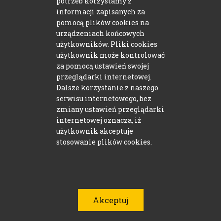
potrzeb korzystamy z
09-400 Płock
informacji zapisanych za
plac Narutowicza 2
pomocą plików cookies na
urządzeniach końcowych
użytkowników. Pliki cookies
użytkownik może kontrolować
Zamów online
za pomocą ustawień swojej
przeglądarki internetowej.
Zamawiarka
Dalsze korzystanie z naszego
lub zadzwoń
serwisu internetowego, bez
(24) 264 72 92
zmiany ustawień przeglądarki
internetowej oznacza, iż
użytkownik akceptuje
stosowanie plików cookies.
Pracuj z nami
Szkolenia online
Akceptuj