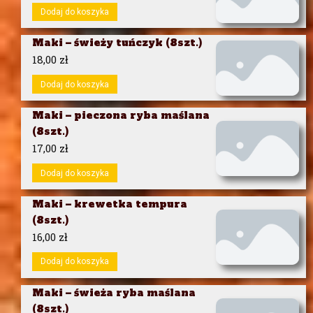
Dodaj do koszyka
Maki – świeży tuńczyk (8szt.)
18,00
zł
Dodaj do koszyka
Maki – pieczona ryba maślana
(8szt.)
17,00
zł
Dodaj do koszyka
Maki – krewetka tempura
(8szt.)
16,00
zł
Dodaj do koszyka
Maki – świeża ryba maślana
(8szt.)