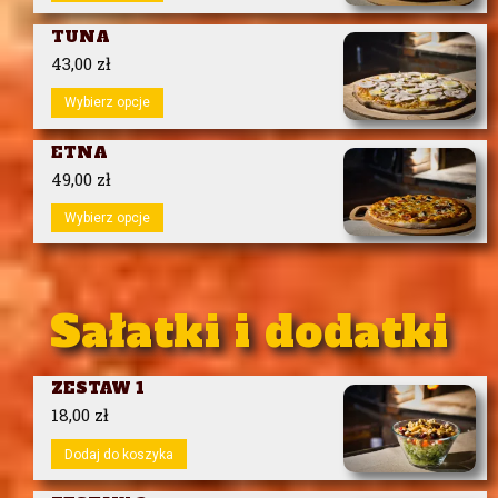
TUNA
43,00
zł
Wybierz opcje
ETNA
49,00
zł
Wybierz opcje
Sałatki i dodatki
ZESTAW 1
18,00
zł
Dodaj do koszyka