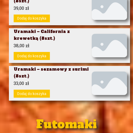
(8szt.)
39,00
zł
Dodaj do koszyka
Uramaki – California z
krewetką (8szt.)
38,00
zł
Dodaj do koszyka
Uramaki – sezamowy z surimi
(8szt.)
33,00
zł
Dodaj do koszyka
Futomaki