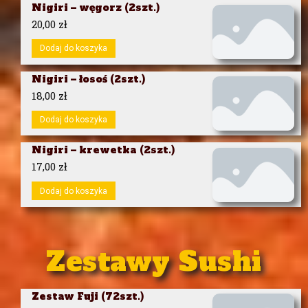
Nigiri – węgorz (2szt.)
20,00
zł
Dodaj do koszyka
Nigiri – łosoś (2szt.)
18,00
zł
Dodaj do koszyka
Nigiri – krewetka (2szt.)
17,00
zł
Dodaj do koszyka
Zestawy Sushi
Zestaw Fuji (72szt.)