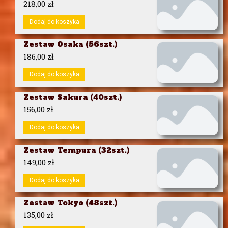
218,00
zł
Dodaj do koszyka
Zestaw Osaka (56szt.)
186,00
zł
Dodaj do koszyka
Zestaw Sakura (40szt.)
156,00
zł
Dodaj do koszyka
Zestaw Tempura (32szt.)
149,00
zł
Dodaj do koszyka
Zestaw Tokyo (48szt.)
135,00
zł