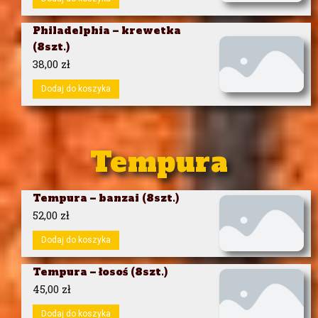
Philadelphia – krewetka
(8szt.)
38,00
zł
Dodaj do koszyka
Tempura
Tempura – banzai (8szt.)
52,00
zł
Dodaj do koszyka
Tempura – łosoś (8szt.)
45,00
zł
Dodaj do koszyka