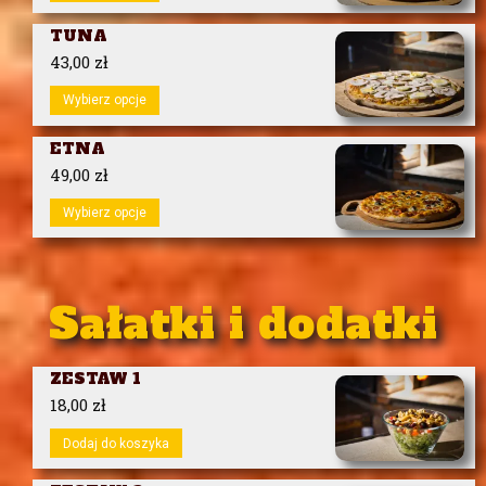
TUNA
43,00
zł
Wybierz opcje
ETNA
49,00
zł
Wybierz opcje
Sałatki i dodatki
ZESTAW 1
18,00
zł
Dodaj do koszyka