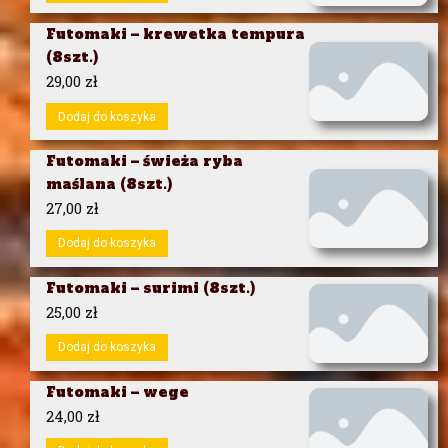
Futomaki – krewetka tempura
(8szt.)
29,00
zł
Dodaj do koszyka
Futomaki – świeża ryba
maślana (8szt.)
27,00
zł
Dodaj do koszyka
Futomaki – surimi (8szt.)
25,00
zł
Dodaj do koszyka
Futomaki – wege
24,00
zł