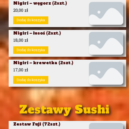
Nigiri – węgorz (2szt.)
20,00
zł
Dodaj do koszyka
Nigiri – łosoś (2szt.)
18,00
zł
Dodaj do koszyka
Nigiri – krewetka (2szt.)
17,00
zł
Dodaj do koszyka
Zestawy Sushi
Zestaw Fuji (72szt.)