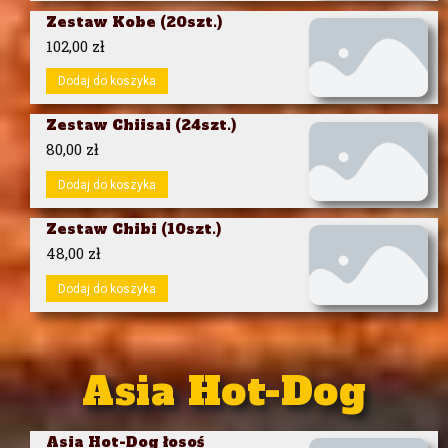
Zestaw Kobe (20szt.)
102,00
zł
Dodaj do koszyka
Zestaw Chiisai (24szt.)
80,00
zł
Dodaj do koszyka
Zestaw Chibi (10szt.)
48,00
zł
Dodaj do koszyka
Asia Hot-Dog
Asia Hot-Dog łosoś