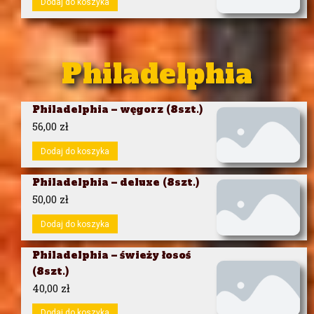
Dodaj do koszyka
Philadelphia
Philadelphia – węgorz (8szt.)
56,00
zł
Dodaj do koszyka
Philadelphia – deluxe (8szt.)
50,00
zł
Dodaj do koszyka
Philadelphia – świeży łosoś
(8szt.)
40,00
zł
Dodaj do koszyka