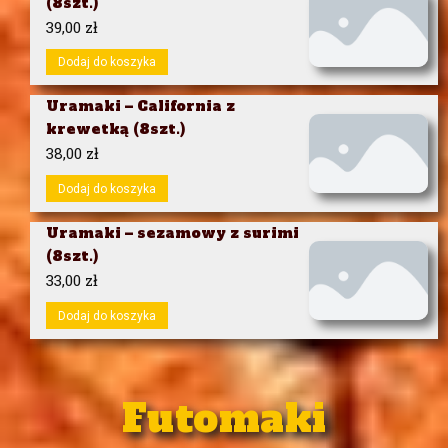
(8szt.)
39,00
zł
Dodaj do koszyka
Uramaki – California z
krewetką (8szt.)
38,00
zł
Dodaj do koszyka
Uramaki – sezamowy z surimi
(8szt.)
33,00
zł
Dodaj do koszyka
Futomaki