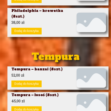
Philadelphia – krewetka
(8szt.)
38,00
zł
Dodaj do koszyka
Tempura
Tempura – banzai (8szt.)
52,00
zł
Dodaj do koszyka
Tempura – łosoś (8szt.)
45,00
zł
Dodaj do koszyka