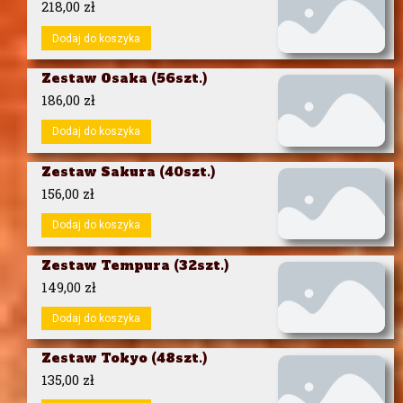
218,00
zł
Dodaj do koszyka
Zestaw Osaka (56szt.)
186,00
zł
Dodaj do koszyka
Zestaw Sakura (40szt.)
156,00
zł
Dodaj do koszyka
Zestaw Tempura (32szt.)
149,00
zł
Dodaj do koszyka
Zestaw Tokyo (48szt.)
135,00
zł