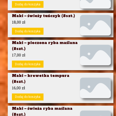
Dodaj do koszyka
Maki – świeży tuńczyk (8szt.)
18,00
zł
Dodaj do koszyka
Maki – pieczona ryba maślana
(8szt.)
17,00
zł
Dodaj do koszyka
Maki – krewetka tempura
(8szt.)
16,00
zł
Dodaj do koszyka
Maki – świeża ryba maślana
(8szt.)