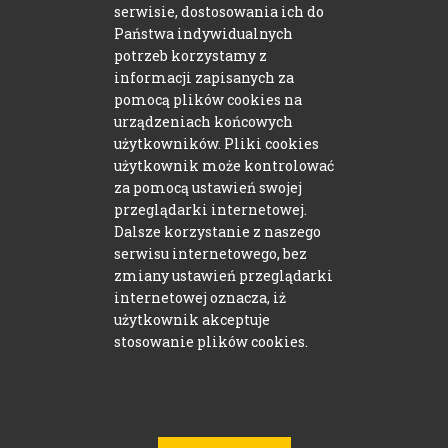
09-400 Płock
serwisie, dostosowania ich do
plac Narutowicza 2
Państwa indywidualnych
potrzeb korzystamy z
informacji zapisanych za
pomocą plików cookies na
Zamów online
urządzeniach końcowych
użytkowników. Pliki cookies
Zamawiarka
użytkownik może kontrolować
za pomocą ustawień swojej
lub zadzwoń
przeglądarki internetowej.
(24) 264 72 92
Dalsze korzystanie z naszego
serwisu internetowego, bez
zmiany ustawień przeglądarki
internetowej oznacza, iż
Pracuj z nami
użytkownik akceptuje
stosowanie plików cookies.
Szkolenia online